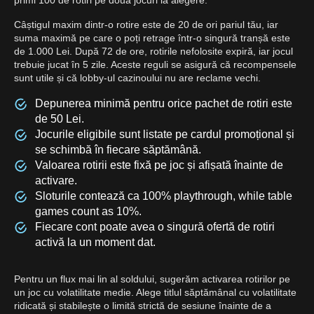
primi 100 de rotiri pe două jocuri la alegere.
Câștigul maxim dintr-o rotire este de 20 de ori pariul tău, iar
suma maximă pe care o poți retrage într-o singură tranșă este
de 1.000 Lei. După 72 de ore, rotirile nefolosite expiră, iar jocul
trebuie jucat în 5 zile. Aceste reguli se asigură că recompensele
sunt utile și că lobby-ul cazinoului nu are reclame vechi.
Depunerea minimă pentru orice pachet de rotiri este
de 50 Lei.
Jocurile eligibile sunt listate pe cardul promoțional și
se schimbă în fiecare săptămână.
Valoarea rotirii este fixă pe joc și afișată înainte de
activare.
Sloturile contează ca 100% playthrough, while table
games count as 10%.
Fiecare cont poate avea o singură ofertă de rotiri
activă la un moment dat.
Pentru un flux mai lin al soldului, sugerăm activarea rotirilor pe
un joc cu volatilitate medie. Alege titlul săptămânal cu volatilitate
ridicată și stabilește o limită strictă de sesiune înainte de a