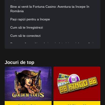
Bine ai venit la Fortuna Casino: Aventura ta începe în
România
Pași rapizi pentru a începe
Cum să te înregistrezi
Cum să te conectezi
Descoperă o mulțime de jocuri: sloturi, jocuri de masă și
dealeri live
Dealeri live imediat
Jocuri de top
Bonusuri și promoții la cazinou
Rotiri gratuite: câștiguri rapide la sloturi!
Cashback: plasă de siguranță săptămânală
Turnee: obține puncte suplimentare
Cum să obții și să folosești coduri promoționale