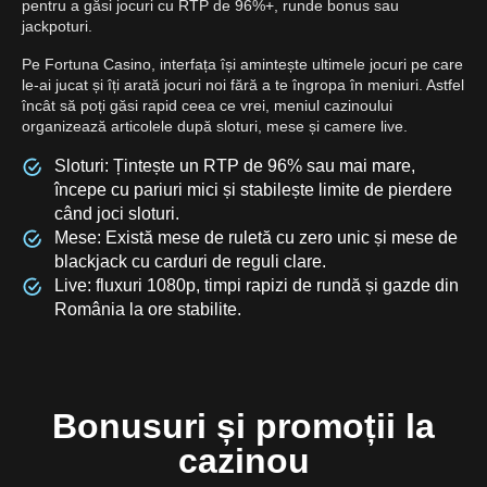
pentru a găsi jocuri cu RTP de 96%+, runde bonus sau
jackpoturi.
Pe Fortuna Casino, interfața își amintește ultimele jocuri pe care
le-ai jucat și îți arată jocuri noi fără a te îngropa în meniuri. Astfel
încât să poți găsi rapid ceea ce vrei, meniul cazinoului
organizează articolele după sloturi, mese și camere live.
Sloturi: Țintește un RTP de 96% sau mai mare,
începe cu pariuri mici și stabilește limite de pierdere
când joci sloturi.
Mese: Există mese de ruletă cu zero unic și mese de
blackjack cu carduri de reguli clare.
Live: fluxuri 1080p, timpi rapizi de rundă și gazde din
România la ore stabilite.
Bonusuri și promoții la
cazinou