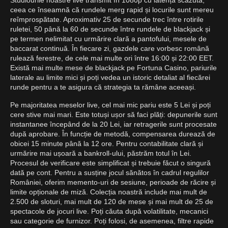
Studiourile noastre live transmit în 1080p cu latență scăzută,
ceea ce înseamnă că rundele merg rapid și locurile sunt mereu
reîmprospătate. Aproximativ 25 de secunde trec între rotirile
ruletei, 50 până la 60 de secunde între rundele de blackjack și
pe termen nelimitat cu urmărire clară a pantofului, mesele de
baccarat continuă. În fiecare zi, gazdele care vorbesc română
rulează ferestre, de cele mai multe ori între 16:00 și 22:00 EET.
Există mai multe mese de blackjack pe Fortuna Casino, pariurile
laterale au limite mici și poți vedea un istoric detaliat al fiecărei
runde pentru a te asigura că strategia ta rămâne aceeași.
Pe majoritatea meselor live, cel mai mic pariu este 5 Lei și poți
cere stive mai mari. Este totuși ușor să faci plăți: depunerile sunt
instantanee începând de la 20 Lei, iar retragerile sunt procesate
după aprobare. În funcție de metodă, compensarea durează de
obicei 15 minute până la 12 ore. Pentru contabilitate clară și
urmărire mai ușoară a bankroll-ului, păstrăm totul în Lei.
Procesul de verificare este simplificat și trebuie făcut o singură
dată pe cont. Pentru a susține jocul sănătos în cadrul regulilor
României, oferim memento-uri de sesiune, perioade de răcire și
limite opționale de miză. Colecția noastră include mai mult de
2.500 de sloturi, mai mult de 120 de mese și mai mult de 25 de
spectacole de jocuri live. Poți căuta după volatilitate, mecanici
sau categorie de furnizor. Poți folosi, de asemenea, filtre rapide