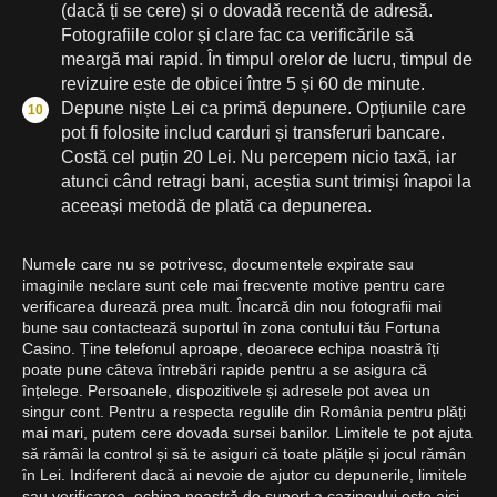
(dacă ți se cere) și o dovadă recentă de adresă.
Fotografiile color și clare fac ca verificările să
meargă mai rapid. În timpul orelor de lucru, timpul de
revizuire este de obicei între 5 și 60 de minute.
Depune niște Lei ca primă depunere. Opțiunile care
pot fi folosite includ carduri și transferuri bancare.
Costă cel puțin 20 Lei. Nu percepem nicio taxă, iar
atunci când retragi bani, aceștia sunt trimiși înapoi la
aceeași metodă de plată ca depunerea.
Numele care nu se potrivesc, documentele expirate sau
imaginile neclare sunt cele mai frecvente motive pentru care
verificarea durează prea mult. Încarcă din nou fotografii mai
bune sau contactează suportul în zona contului tău Fortuna
Casino. Ține telefonul aproape, deoarece echipa noastră îți
poate pune câteva întrebări rapide pentru a se asigura că
înțelege. Persoanele, dispozitivele și adresele pot avea un
singur cont. Pentru a respecta regulile din România pentru plăți
mai mari, putem cere dovada sursei banilor. Limitele te pot ajuta
să rămâi la control și să te asiguri că toate plățile și jocul rămân
în Lei. Indiferent dacă ai nevoie de ajutor cu depunerile, limitele
sau verificarea, echipa noastră de suport a cazinoului este aici