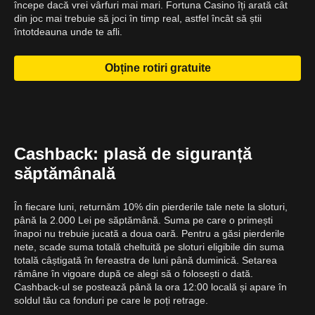
începe dacă vrei vârfuri mai mari. Fortuna Casino îți arată cât
din joc mai trebuie să joci în timp real, astfel încât să știi
întotdeauna unde te afli.
Obține rotiri gratuite
Cashback: plasă de siguranță
săptămânală
În fiecare luni, returnăm 10% din pierderile tale nete la sloturi,
până la 2.000 Lei pe săptămână. Suma pe care o primești
înapoi nu trebuie jucată a doua oară. Pentru a găsi pierderile
nete, scade suma totală cheltuită pe sloturi eligibile din suma
totală câștigată în fereastra de luni până duminică. Setarea
rămâne în vigoare după ce alegi să o folosești o dată.
Cashback-ul se postează până la ora 12:00 locală și apare în
soldul tău ca fonduri pe care le poți retrage.