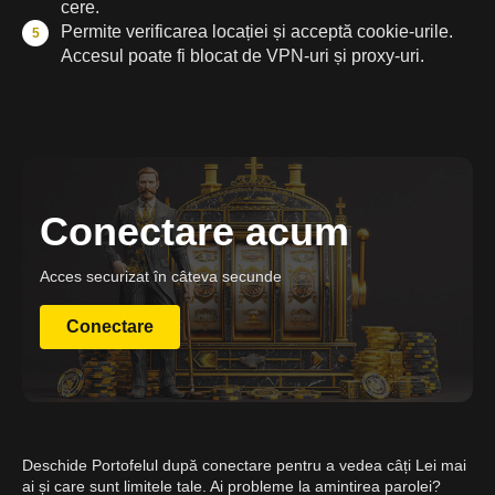
cere.
Permite verificarea locației și acceptă cookie-urile.
Accesul poate fi blocat de VPN-uri și proxy-uri.
Conectare acum
Acces securizat în câteva secunde
Conectare
Deschide Portofelul după conectare pentru a vedea câți Lei mai
ai și care sunt limitele tale. Ai probleme la amintirea parolei?