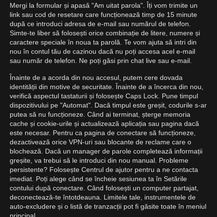
Mergi la formular și apasă "Am uitat parola". Îți vom trimite un
link sau cod de resetare care funcționează timp de 15 minute
după ce introduci adresa de e-mail sau numărul de telefon.
Simte-te liber să folosești orice combinație de litere, numere și
caractere speciale în noua ta parolă. Te vom ajuta să intri din
nou în contul tău de cazinou dacă nu poți accesa acel e-mail
sau număr de telefon. Ne poți găsi prin chat live sau e-mail.
Înainte de a acorda din nou accesul, putem cere dovada
identității din motive de securitate. Înainte de a încerca din nou,
verifică aspectul tastaturii și folosește Caps Lock. Pune timpul
dispozitivului pe "Automat". Dacă timpul este greșit, codurile s-ar
putea să nu funcționeze. Când ai terminat, șterge memoria
cache și cookie-urile și actualizează aplicația sau pagina dacă
este necesar. Pentru ca pagina de conectare să funcționeze,
dezactivează orice VPN-uri sau blocante de reclame care o
blochează. Dacă un manager de parole completează informații
greșite, va trebui să le introduci din nou manual. Probleme
persistente? Folosește Centrul de ajutor pentru a ne contacta
imediat. Poți alege când se încheie sesiunea ta în Setările
contului după conectare. Când folosești un computer partajat,
deconectează-te întotdeauna. Limitele tale, instrumentele de
auto-excludere și o listă de tranzacții pot fi găsite toate în meniul
principal.