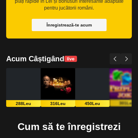
plăți rapide în Lei și bonusuri interesante adaptate
pentru jucătorii români.
Înregistrează-te acum
Acum Câștigând
288Leu
316Leu
450Leu
301Leu
Cum să te înregistrezi