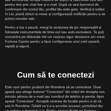
pentru tine prin chat live și e-mail. După ce vezi bannerul de
confirmare din contul tău, profilul tău este gata. Verifică-ți soldul
în Lei, joacă sloturi și mese și configurează notificări pentru a se
potrivi nevoilor tale.
Pentru a lua o pauză, mergi la secțiunea de joc responsabil și
folosește instrumentele de time-out sau auto-excludere. Te poți
concentra pe distracție într-un cazinou sigur deoarece am creat
Fortuna Casino pentru a face configurarea unui cont ușoară,
rapidă și sigură.
Cum să te conectezi
Este ușor pentru jucătorii din România să se conecteze. Doar
apasă sau atinge butonul "Conectare" din colțul din dreapta sus,
introdu adresa de e-mail sau numărul de telefon și parola. Apoi,
apasă "Conectare". Acceptă cererea de locație pentru a ști că
ești în România. Odată ce ți s-a acordat accesul, portofelul tău
va apărea automat în Lei. Pentru sesiuni fluide pe Fortuna