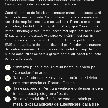
Casino, asigură-te că cookie-urile sunt activate.
Când ai terminat de folosit un computer partajat, deconectează-
te într-o fereastră privată. Cazinoul nostru, aplicația mobilă și
site-ul desktop folosesc toate același cont. Pentru a te conecta
pe telefon, deschide aplicația, atinge Profil, apoi Conectare și
introdu informațiile tale. Pentru acces mai rapid, poți folosi Face
ID sau amprenta digitală. Activarea verificării în doi pași în
Securitatea contului este o idee bună. Codurile pot fi trimise prin
SMS sau o aplicație de autentificare și pot funcționa cu numere
de telefon românești. Oprim accesul la contul tău timp de 15
minute dacă introduci parola greșită de trei ori. Acest lucru este
pentru a-l proteja.
Vizitează pur și simplu site-ul nostru și apasă pe
"Conectare" în antet.
Tastează adresa de e-mail sau numărul de telefon
care este asociat cu Fortuna Casino.
Tastează parola. Pentru a verifica erorile înainte de a
trimite, apasă pictograma "ochi".
Tastează codul din 6 cifre pe care l-ai primit prin
mesaj text sau aplicația de autentificare, dacă ți se